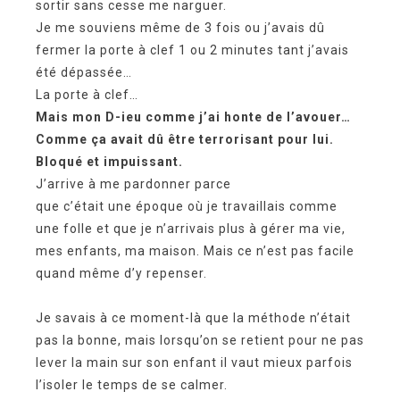
sortir sans cesse me narguer.
Je me souviens m
ê
me de 3 fois ou j’avais dû
fermer la porte à clef 1 ou 2 minutes tant j’avais
été dépassée…
La porte à clef…
Mais mon D-ieu comme j’ai honte de l’avouer…
Comme
ç
a avait d
û
être terrorisant pour lui.
Bloqué et impuissant.
J’arrive
à
me
pardonner
parce
que
c’était
une
époque
où
je travaillais comme
une folle et que je n’arrivais plus
à
gérer
ma vie,
mes
enfants
, ma maison. Mais ce n’est pas facile
quand
même
d’y repenser.
Je savais à ce moment-là que la méthode n’était
pas la bonne, mais lorsqu’on se retient pour ne pas
lever la main sur son enfant il vaut mieux parfois
l’isoler le temps de se calmer.